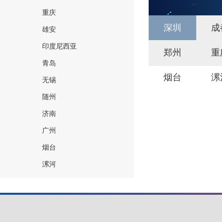
重庆
深圳
成
雄安
印度尼西亚
郑州
重
青岛
烟台
漯
无锡
随州
济南
广州
烟台
漯河