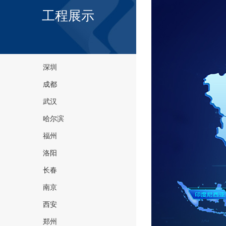
工程展示
深圳
成都
武汉
哈尔滨
福州
洛阳
长春
南京
西安
郑州