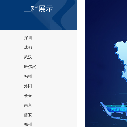
工程展示
深圳
成都
武汉
哈尔滨
福州
洛阳
长春
南京
西安
郑州