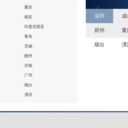
重庆
深圳
成
雄安
印度尼西亚
郑州
重
青岛
烟台
漯
无锡
随州
济南
广州
烟台
漯河