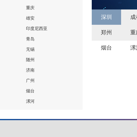
重庆
深圳
成
雄安
印度尼西亚
郑州
重
青岛
烟台
漯
无锡
随州
济南
广州
烟台
漯河