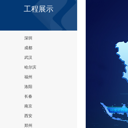
工程展示
深圳
成都
武汉
哈尔滨
福州
洛阳
长春
南京
西安
郑州