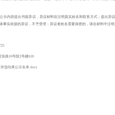
公示内容提出书面异议，异议材料应注明真实姓名和联系方式；提出异
体事实依据的异议，不予受理；异议者姓名需要保密的，请在材料中注明
725
路10号院3号楼610
评选结果公示名单.docx