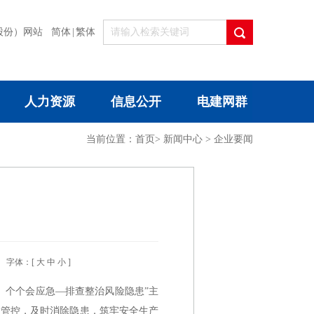
股份）网站
简体
|
繁体
人力资源
信息公开
电建网群
当前位置：
首页
>
新闻中心
>
企业要闻
字体：[
大
中
小
]
、个个会应急—排查整治风险隐患”主
场管控，及时消除隐患，筑牢安全生产